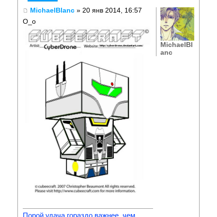
MichaelBlanc
» 20 янв 2014, 16:57
О_о
MichaelBl
anc
Порой удача гораздо важнее, чем