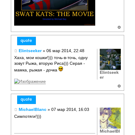
Elintseeker
» 06 мар 2014, 22:48
Хаха, мои кошки!))) точь-в-точь, одну
зовут Рыжа, вторую Риса))) Серая -
мамка, рыжая - дочка
Elintseek
er
MichaelBlanc
» 07 мар 2014, 16:03
Симпотяги!)))
MichaelBl