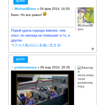
MichaelBlanc
» 04 фев 2014, 16:59
Баян. Но все равно!
MichaelBl
anc
Порой удача гораздо важнее, чем
опыт, но никогда не помешает и то, и
другое.
マクロス私の心に永遠に生きる!
potatomaniya
» 06 мар 2014, 20:39
potatoma
niya