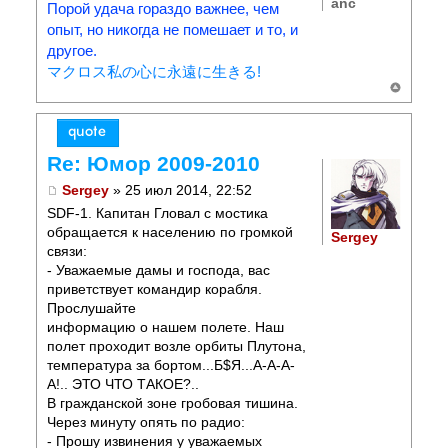
anc
Порой удача гораздо важнее, чем
опыт, но никогда не помешает и то, и
другое.
マクロス私の心に永遠に生きる!
Re: Юмор 2009-2010
Sergey
» 25 июл 2014, 22:52
SDF-1. Капитан Гловал с мостика
обращается к населению по громкой
Sergey
связи:
- Уважаемые дамы и господа, вас
приветствует командир корабля.
Прослушайте
информацию о нашем полете. Hаш
полет проходит возле орбиты Плутона,
температура за бортом...Б$Я...А-А-А-
А!.. ЭТО ЧТО ТАКОЕ?..
В гражданской зоне гробовая тишина.
Через минуту опять по радио:
- Прошу извинения у уважаемых