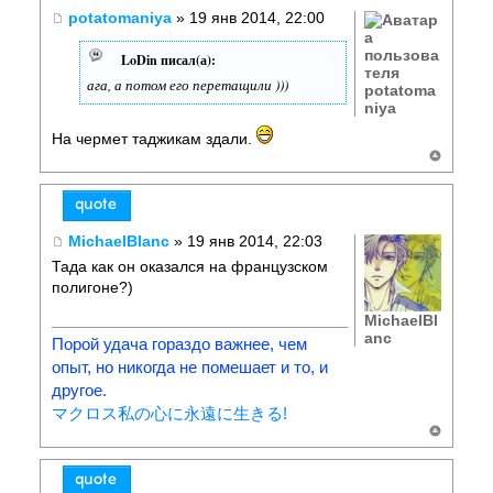
potatomaniya
» 19 янв 2014, 22:00
LoDin писал(а):
ага, а потом его перетащили )))
potatoma
niya
На чермет таджикам здали.
MichaelBlanc
» 19 янв 2014, 22:03
Тада как он оказался на французском
полигоне?)
MichaelBl
anc
Порой удача гораздо важнее, чем
опыт, но никогда не помешает и то, и
другое.
マクロス私の心に永遠に生きる!