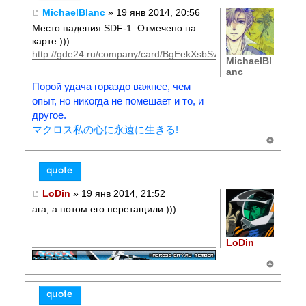
MichaelBlanc
» 19 янв 2014, 20:56
Место падения SDF-1. Отмечено на
карте.)))
http://gde24.ru/company/card/BgEekXsbSwL8T61VenrzT9cZ/
MichaelBl
anc
Порой удача гораздо важнее, чем
опыт, но никогда не помешает и то, и
другое.
マクロス私の心に永遠に生きる!
LoDin
» 19 янв 2014, 21:52
ага, а потом его перетащили )))
LoDin