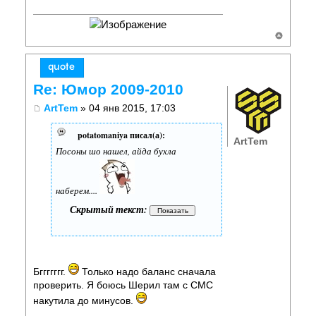
Re: Юмор 2009-2010
ArtTem
» 04 янв 2015, 17:03
potatomaniya писал(а):
ArtTem
Посоны шо нашел, айда бухла
наберем....
Скрытый текст:
Бггггггг.
Только надо баланс сначала
проверить. Я боюсь Шерил там с СМС
накутила до минусов.