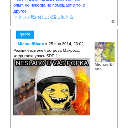
опыт, но никогда не помешает и то, и
другое.
マクロス私の心に永遠に生きる!
MichaelBlanc
» 25 янв 2014, 23:02
Реакция жителей острова Макросс,
когда грохнулась SDF-1 :
MichaelBl
anc