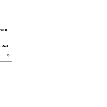
ласса
 май