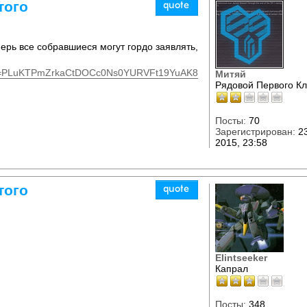
того
ерь все собравшиеся могут гордо заявлять,
ist=PLuKTPmZrkaCtDOCc0Ns0YURVFt19YuAK8
Митяй
Рядовой Первого К
Посты:
70
Зарегистрирован:
23
2015, 23:58
того
Elintseeker
Капрал
Посты:
348