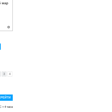
 мар
3
4
C + 4 часа