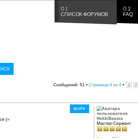
0.1
0.2
СПИСОК ФОРУМОВ
FAQ
4
4
Сообщений: 51 •
Страница
из
•
1
2
NekkiBasara
ся (=
Мастер-Сержант