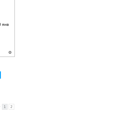
 янв
•
1
2