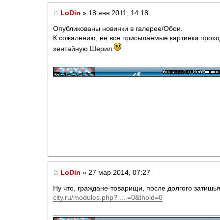
LoDin
» 18 янв 2011, 14:18
Опубликованы новинки в галерее/Обои.
К сожалению, не все присылаемые картинки проход
хентайную Шерил
LoDin
» 27 мар 2014, 07:27
Ну что, граждане-товарищи, после долгого затишья
city.ru/modules.php? ... =0&thold=0