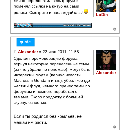
Лично перелопатил весь форум и
поменял ссылки на ю-туб на сами
ролики. Смотрите и наслаждайтась!
LoDin
Alexander
» 22 июн 2011, 11:55
Сделал перемодерацию форума:
вернул некоторые перенесенные темы
(за что убрали не понемаю), могут быть
Alexander
интересны людям (вернул новости
Macross и Gundam и т.п.), убрал кое где
жесткий флуд, немного пренес темы по
форумам и немного поработал с
темами. Скоро продолжу с большей
скурпулезностью.
Если ты родился без крыльев, не
мешай им расти.