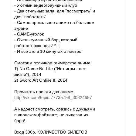
- Уютный андерграундный клуб
- Два стильных зала: для "посмотреть" и
для "поболтать"
- Самое прикольное аниме на большом
экране
- GAME-уголок
- Очень гуманный бар, который
работает всю ночь! ^_-
- И всё это в 10 минутах от метро!
Смотрим отличное геймерское аниме:
1) No Game No Life ("Нет игры - нет
жизни"), 2014
2) Sword Art Online II, 2014
Прочитать про эти два аниме:
http://vk.com/topic-77735758_30824657
А надоест смотреть, сразись с друзьями
в японском файтинге, не вылезая из
бара!
Вход 300р. КОЛИЧЕСТВО БИЛЕТОВ