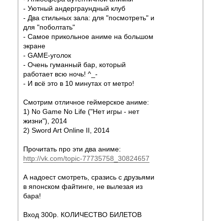
- Уютный андерграундный клуб
- Два стильных зала: для "посмотреть" и
для "поболтать"
- Самое прикольное аниме на большом
экране
- GAME-уголок
- Очень гуманный бар, который
работает всю ночь! ^_-
- И всё это в 10 минутах от метро!
Смотрим отличное геймерское аниме:
1) No Game No Life ("Нет игры - нет
жизни"), 2014
2) Sword Art Online II, 2014
Прочитать про эти два аниме:
http://vk.com/topic-77735758_30824657
А надоест смотреть, сразись с друзьями
в японском файтинге, не вылезая из
бара!
Вход 300р. КОЛИЧЕСТВО БИЛЕТОВ